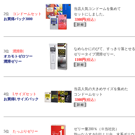
当店人気コンドームを集めて
2位
コンドームセット
セットにしました。
お買得パック3000
3300円
(税込）
なめらかにのびて、すっきり落とせ
3位
潤滑剤
ゼリータイプ潤滑ゼリー。
オカモトゼロツー
1100円
(税込）
潤滑ゼリー
当店人気の大きめサイズを集めた
4位
Lサイズセット
コンドームセット
お買得Lサイズパック
3300円
(税込）
ゼリー量200％（※当社比）
5位
たっぷりゼリー
均一なうすさ0.01ミリ台。水系ポリ