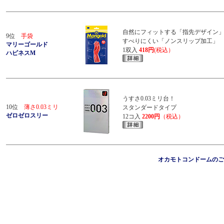
自然にフィットする「指先デザイン
9位
手袋
すべりにくい「ノンスリップ加工」
マリーゴールド
1双入
418円
(税込）
ハピネスM
うすさ0.03ミリ台！
10位
薄さ0.03ミリ
スタンダードタイプ
ゼロゼロスリー
12コ入
2200円
（税込）
オカモトコンドームのご