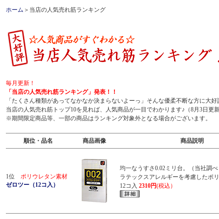
ホーム
＞当店の人気売れ筋ランキング
毎月更新！
「当店の人気売れ筋ランキング」発表！！
「たくさん種類があってなかなか決まらないよーっ」そんな優柔不断な方に大好
当店の人気売れ筋トップ10を見れば、人気商品が一目でわかります♪（8月3日更
※期間限定商品等、一部の商品はランキング対象外となる場合がございます。
順位・品名
商品画像
商品説明
均一なうすさ0.02ミリ台。（当社調べ
1位
ポリウレタン素材
ラテックスアレルギーを考慮したポ
ゼロツー（12コ入）
12コ入
2310円
(税込）