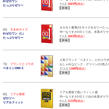
01ゼロワン
3コ入
1045円
(税込）
たっぷりゼリー
オカモト最薄のLサイズ＆ゼリーたっ
6位
大きめサイズ
均一なうすさ0.01ミリ台。水系ポリ
01ゼロワン（L）
3コ入
1045円
(税込）
たっぷりゼリー
人気ブランド「ベネトン」とのコラ
7位
ブランドとコラボ
おしゃれなピンク・グリーンの2色入
ベネトン1000-X
12コ入
1100円
(税込）
リアル形状で高いフィット感
8位
リアル形状
均一なうすさ0.02ミリ台の水系ポリ
ゼロツー
6コ入
1155円
(税込）
リアルフィット