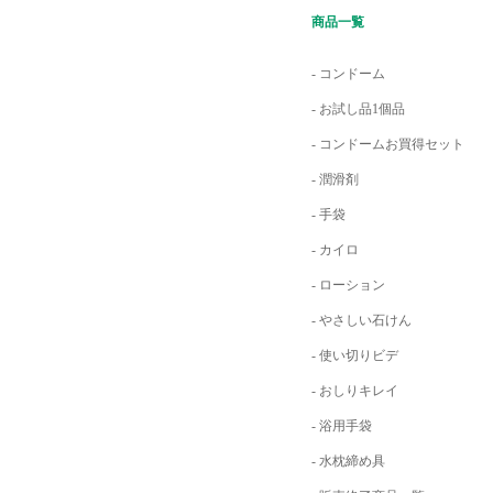
商品一覧
- コンドーム
- お試し品1個品
- コンドームお買得セット
- 潤滑剤
- 手袋
- カイロ
- ローション
- やさしい石けん
- 使い切りビデ
- おしりキレイ
- 浴用手袋
- 水枕締め具