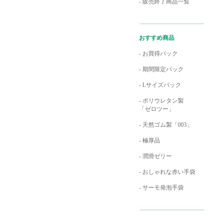
- 販売終了商品一覧
おすすめ商品
- お買得パック
- 期間限定パック
- Lサイズパック
- ポリウレタン製
「ゼロツー」
- 天然ゴム製「003」
- 極厚品
- 潤滑ゼリー
- おしゃれな赤い手袋
- サーモ発泡手袋